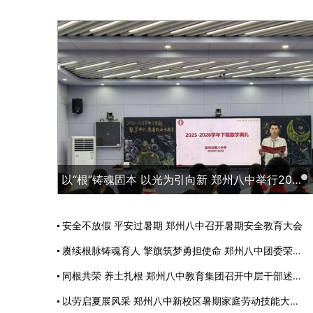
以“根”铸魂固本 以光为引向新 郑州八中举行2025—2026学年下学期散学典礼
安全不放假 平安过暑期 郑州八中召开暑期安全教育大会
赓续根脉铸魂育人 擎旗筑梦勇担使命 郑州八中团委荣膺“全国五四红旗团委”
同根共荣 养土扎根 郑州八中教育集团召开中层干部述职报告会
以劳启夏展风采 郑州八中新校区暑期家庭劳动技能大赛正式启动