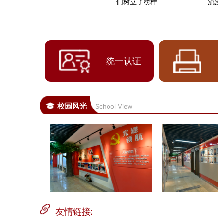
们树立了榜样
流涕
统一认证
校园风光
School View
友情链接: