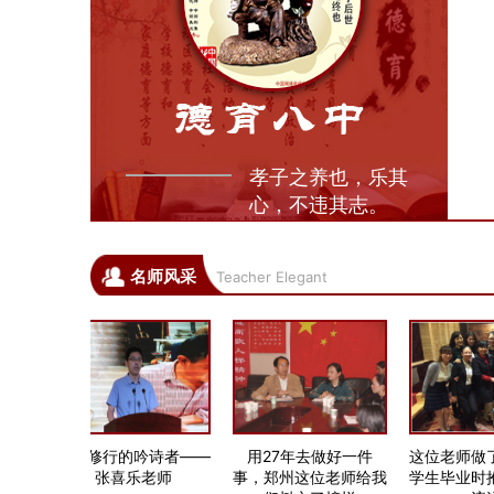
孝子之养也，乐其
心，不违其志。
名师风采
Teacher Elegant
德育修行的吟诗者——
用27年去做好一件
这位老师做了什么？
张喜乐老师
事，郑州这位老师给我
学生毕业时抱着她痛