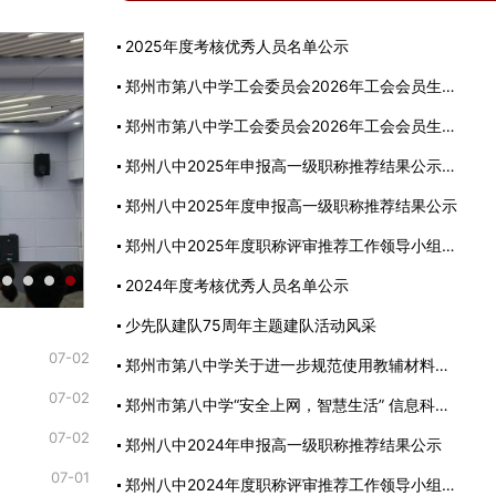
2025年度考核优秀人员名单公示
郑州市第八中学工会委员会2026年工会会员生日蛋糕采购项目成交公告
郑州市第八中学工会委员会2026年工会会员生日蛋糕公开采购公告
郑州八中2025年申报高一级职称推荐结果公示（二）
郑州八中2025年度申报高一级职称推荐结果公示
郑州八中2025年度职称评审推荐工作领导小组成员名单和监督工作小组成员名单公示
扎根沃土守初心 微光聚炬启新程 郑州八中教育集团召开全体教职工大会
2024年度考核优秀人员名单公示
少先队建队75周年主题建队活动风采
07-02
郑州市第八中学关于进一步规范使用教辅材料问题致家长的一封信
07-02
郑州市第八中学“安全上网，智慧生活” 信息科技学科特色活动
07-02
郑州八中2024年申报高一级职称推荐结果公示
07-01
郑州八中2024年度职称评审推荐工作领导小组专家、监督工作小组成员名单公示