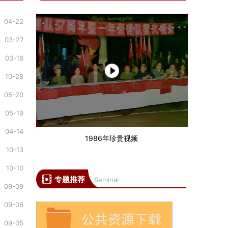
04-22
03-27
03-18
10-28
05-20
05-19
沉浸式剧本解锁千年文脉！ 郑州八中《双馆奇兵》第四期收官活动走进河南博物院
04-14
1986年珍贵视频
10-13
10-10
专题推荐
Seminar
09-09
09-06
09-05